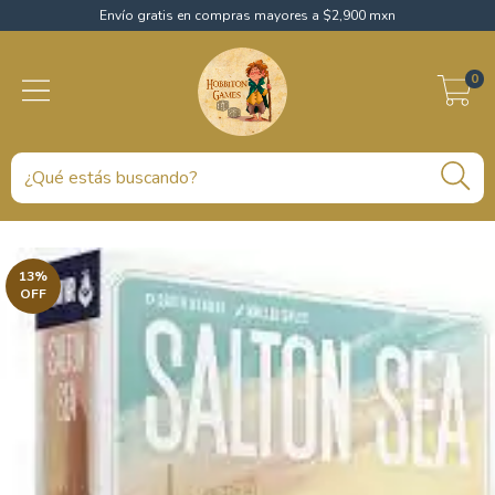
Envío gratis en compras mayores a $2,900 mxn
0
13
%
OFF