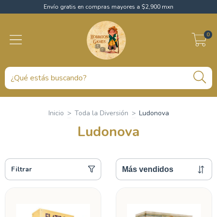
Envío gratis en compras mayores a $2,900 mxn
0
Inicio
>
Toda la Diversión
>
Ludonova
Ludonova
Filtrar