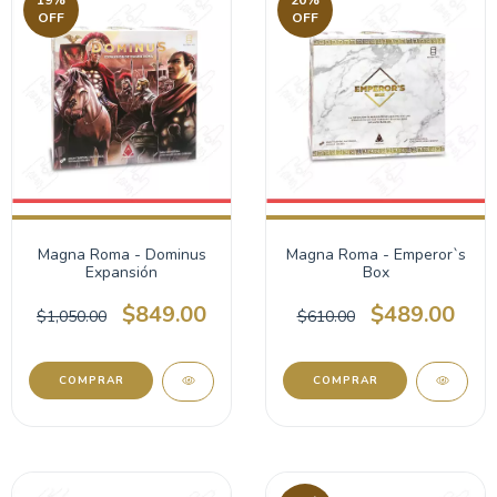
19
%
20
%
OFF
OFF
Magna Roma - Dominus
Magna Roma - Emperor`s
Expansión
Box
$849.00
$489.00
$1,050.00
$610.00