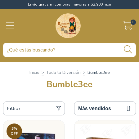
Envío gratis en compras mayores a $2,900 mxn
0
Inicio
>
Toda la Diversión
>
Bumble3ee
Bumble3ee
Filtrar
3
%
OFF