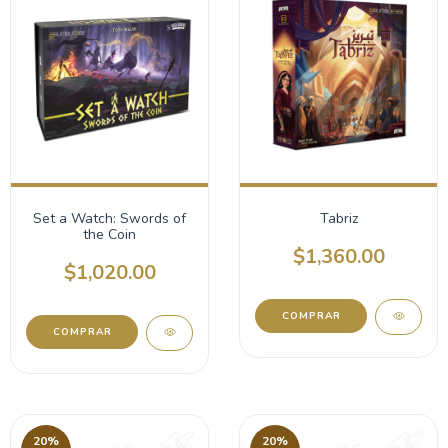
Set a Watch: Swords of
Tabriz
the Coin
$1,360.00
$1,020.00
20
%
20
%