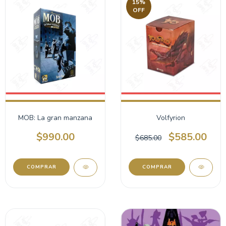
15
%
OFF
MOB: La gran manzana
Volfyrion
$990.00
$585.00
$685.00