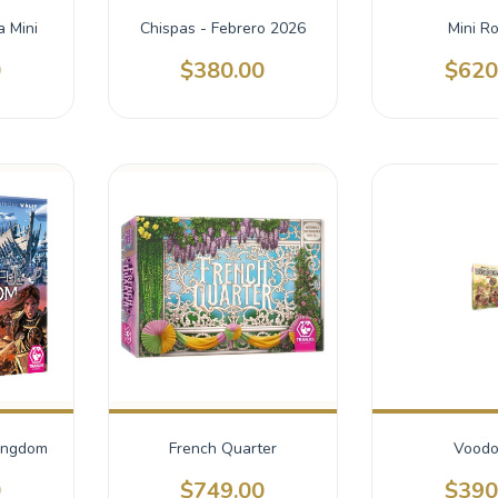
a Mini
Chispas - Febrero 2026
Mini R
0
$380.00
$620
Kingdom
French Quarter
Vood
0
$749.00
$390