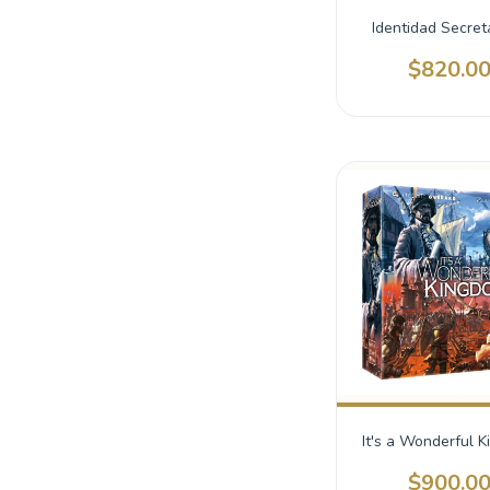
Identidad Secret
$820.0
It's a Wonderful 
$900.0