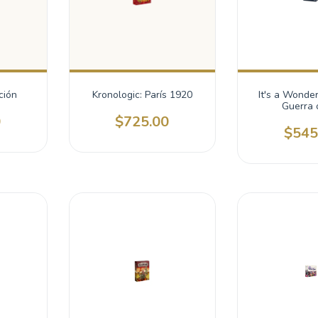
ción
Kronologic: París 1920
It's a Wonder
Guerra 
0
$725.00
$545