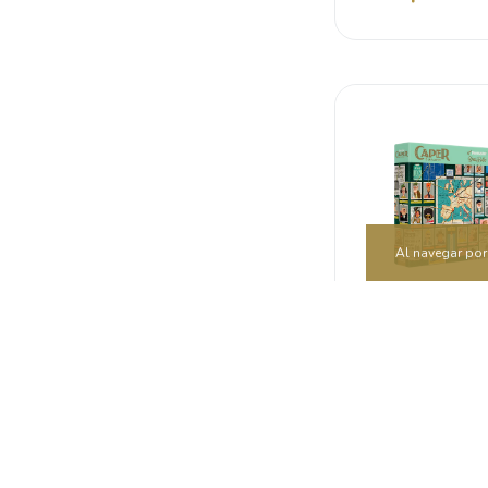
Al navegar por 
Caper: Euro
$980.0