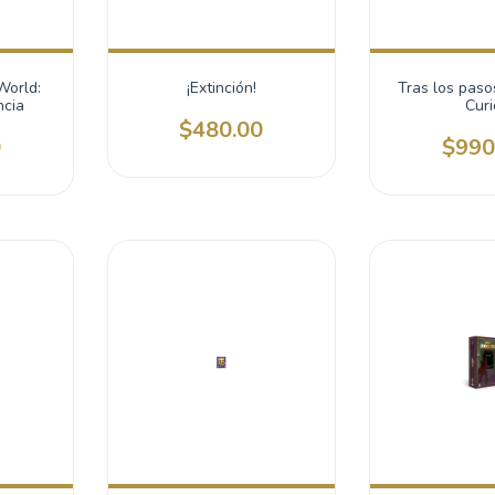
World:
¡Extinción!
Tras los paso
ncia
Curi
$480.00
0
$990