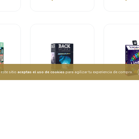
este sitio
aceptas el uso de cookies
para agilizar tu experiencia de compra.
pe
Back Stories: Sola bajo el
Line-
hielo
0
$410
$490.00