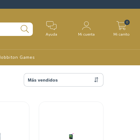
0
Ayuda
Mi cuenta
Mi carrito
Hobbiton Games