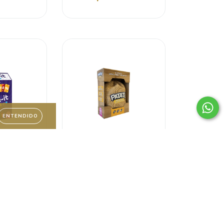
ENTENDIDO
it
Patata! Variedad Party
.00
$550.00