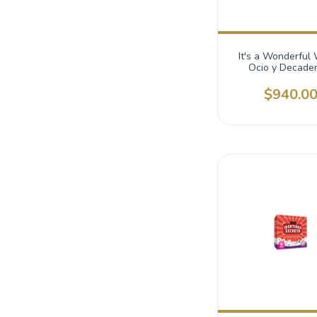
It's a Wonderful 
Ocio y Decade
$940.0