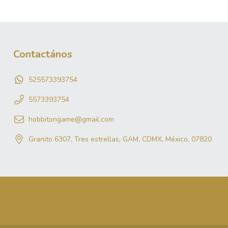
Contactános
525573393754
5573393754
hobbitongame@gmail.com
Granito 6307, Tres estrellas, GAM, CDMX, México, 07820