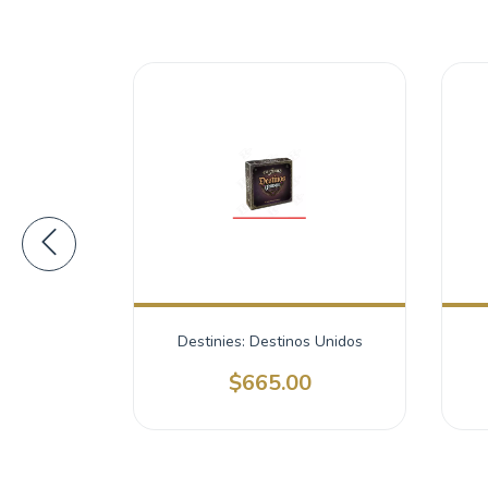
ellar
Destinies: Destinos Unidos
80.00
$665.00