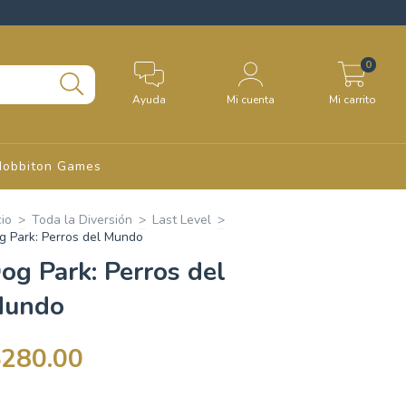
0
Ayuda
Mi cuenta
Mi carrito
Hobbiton Games
cio
>
Toda la Diversión
>
Last Level
>
g Park: Perros del Mundo
og Park: Perros del
undo
$280.00