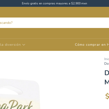
Envío gratis en compras mayores a $2,900 mxn
la diversión
Cómo comprar en 
Ini
Do
D
M