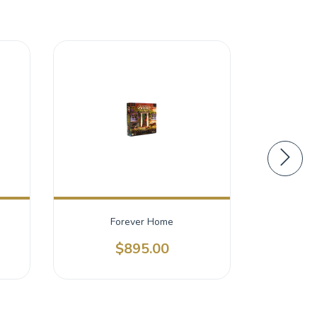
Forever Home
Crónicas de
Tie
$895.00