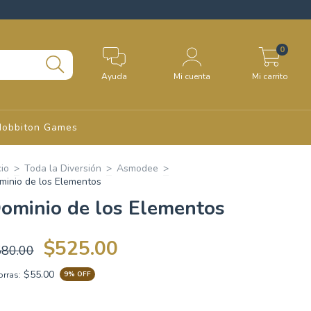
0
Ayuda
Mi cuenta
Mi carrito
Hobbiton Games
cio
>
Toda la Diversión
>
Asmodee
>
minio de los Elementos
ominio de los Elementos
$525.00
580.00
$55.00
rras:
9
% OFF