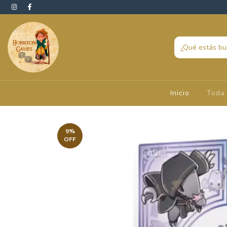
Inicio
Toda 
9
%
OFF