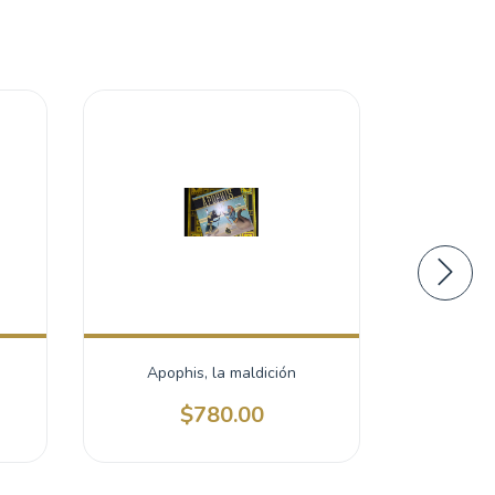
8
%
OFF
Apophis, la maldición
Here T
$780.00
$590