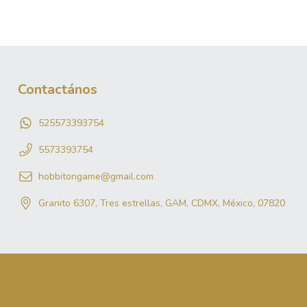
Contactános
525573393754
5573393754
hobbitongame@gmail.com
Granito 6307, Tres estrellas, GAM, CDMX, México, 07820