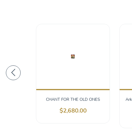
spañol
CHANT FOR THE OLD ONES
Ark
0
$2,680.00