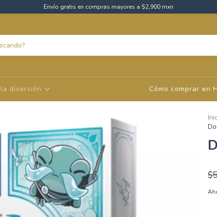
Envío gratis en compras mayores a $2,900 mxn
la diversión
Cómo comprar en 
Ini
Do
D
$
Aho