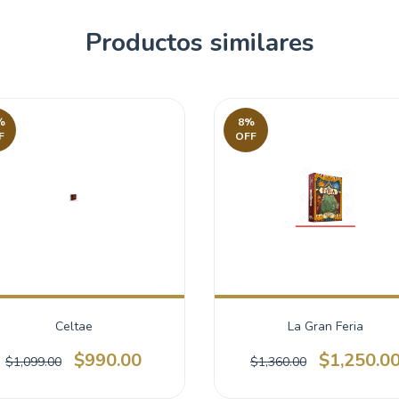
Productos similares
%
8
%
F
OFF
Celtae
La Gran Feria
$990.00
$1,250.0
$1,099.00
$1,360.00