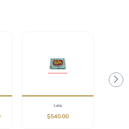
Lata
Dulce C
0
$540.00
$