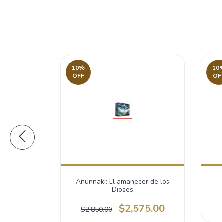
10
%
10
OFF
OF
vil Comes
Anunnaki: El amanecer de los
Dioses
0
$2,575.00
$2,850.00