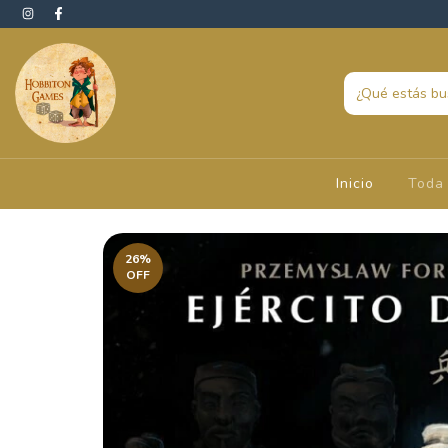
Inicio
Toda 
26
%
OFF