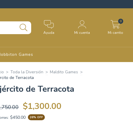
0
Ayuda
Mi cuenta
Mi carrito
Hobbiton Games
cio
>
Toda la Diversión
>
Maldito Games
>
rcito de Terracota
jército de Terracota
$1,300.00
,750.00
$450.00
rras:
26
% OFF