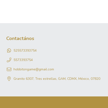
Contactános
525573393754
5573393754
hobbitongame@gmail.com
Granito 6307, Tres estrellas, GAM, CDMX, México, 07820