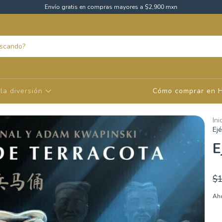
Envío gratis en compras mayores a $2,900 mxn
la diversión
Cómo comprar en 
Ini
Ejé
E
$1
Aho