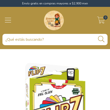
Envío gratis en compras mayores a $2,900 mxn
0