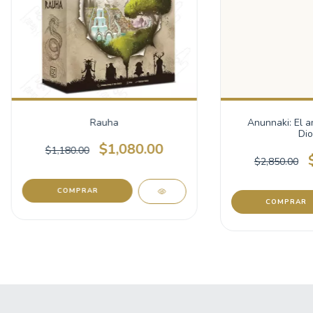
Rauha
Anunnaki: El a
Dio
$1,080.00
$1,180.00
$2,850.00