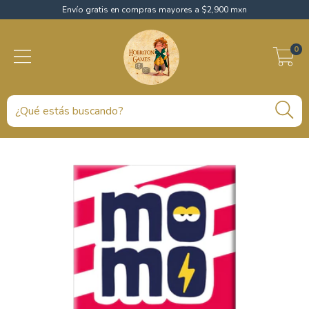
Envío gratis en compras mayores a $2,900 mxn
0