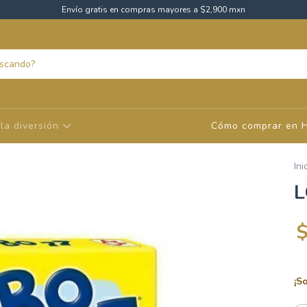
Envío gratis en compras mayores a $2,900 mxn
la diversión
Cómo comprar en 
Ini
L
¡S