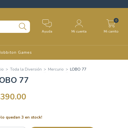
0
Ayuda
Mi cuenta
Mi carrito
Hobbiton Games
cio
>
Toda la Diversión
>
Mercurio
>
LOBO 77
OBO 77
$390.00
olo quedan
3
en stock!