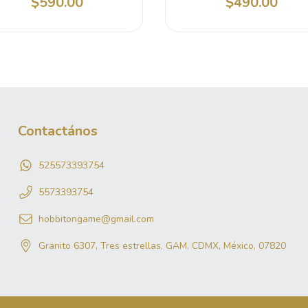
$590.00
$490.00
Contactános
525573393754
5573393754
hobbitongame@gmail.com
Granito 6307, Tres estrellas, GAM, CDMX, México, 07820