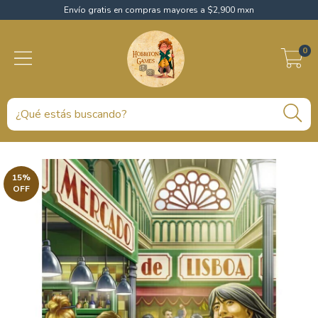
Envío gratis en compras mayores a $2,900 mxn
0
15
%
OFF