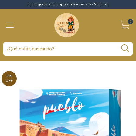
Envío gratis en compras mayores a $2,900 mxn
0
9
%
OFF