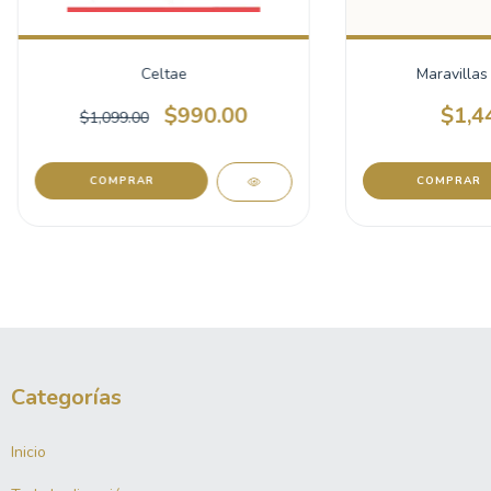
Celtae
Maravillas
$990.00
$1,4
$1,099.00
Categorías
Inicio