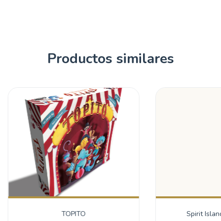
Productos similares
TOPITO
Spirit Isla