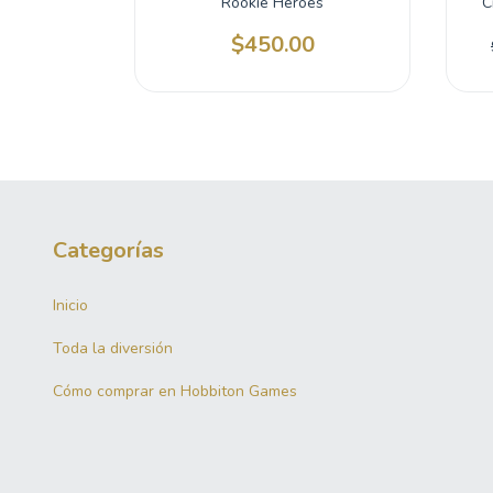
 del Oeste
Rookie Heroes
C
0
$450.00
Categorías
Inicio
Toda la diversión
Cómo comprar en Hobbiton Games