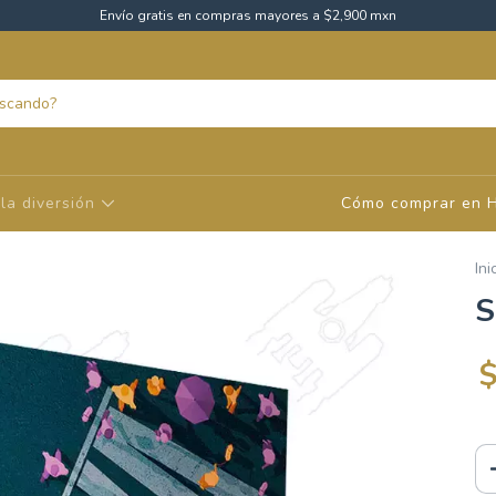
Envío gratis en compras mayores a $2,900 mxn
la diversión
Cómo comprar en 
Ini
S