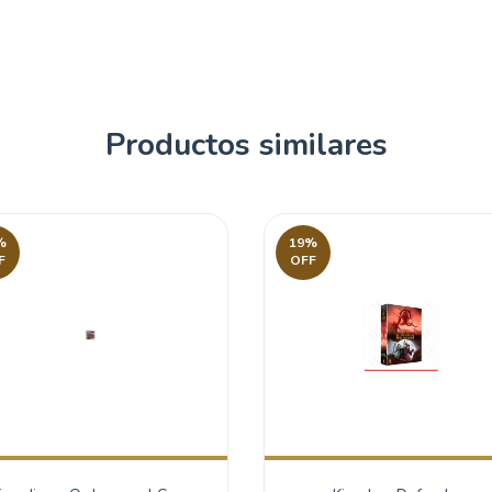
Productos similares
%
19
%
F
OFF