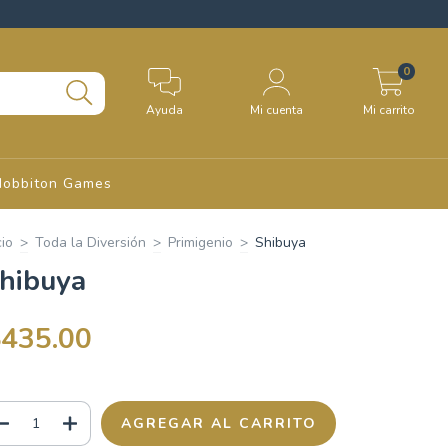
0
Ayuda
Mi cuenta
Mi carrito
Hobbiton Games
cio
>
Toda la Diversión
>
Primigenio
>
Shibuya
hibuya
$435.00