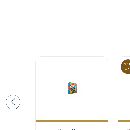
20
OF