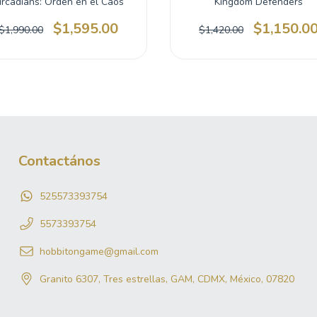
ircadians: Orden en el Caos
Kingdom Defenders
$1,595.00
$1,150.0
$1,990.00
$1,420.00
Contactános
525573393754
5573393754
hobbitongame@gmail.com
Granito 6307, Tres estrellas, GAM, CDMX, México, 07820