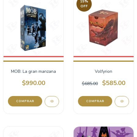
15
%
OFF
MOB: La gran manzana
Volfyrion
$990.00
$585.00
$685.00