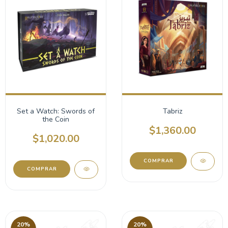
Set a Watch: Swords of
Tabriz
the Coin
$1,360.00
$1,020.00
20
%
20
%