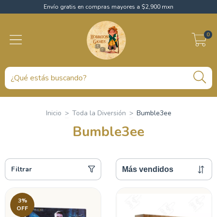
Envío gratis en compras mayores a $2,900 mxn
0
Inicio
>
Toda la Diversión
>
Bumble3ee
Bumble3ee
Filtrar
3
%
OFF