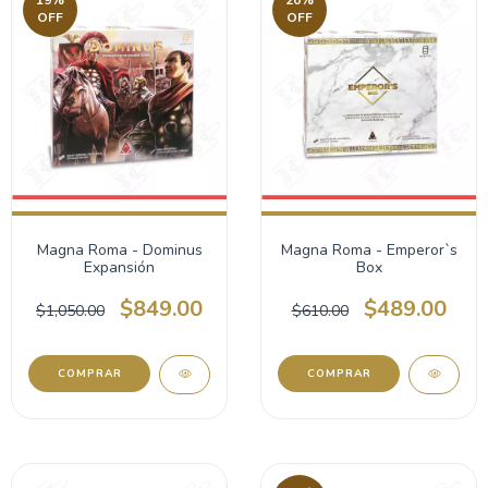
19
%
20
%
OFF
OFF
Magna Roma - Dominus
Magna Roma - Emperor`s
Expansión
Box
$849.00
$489.00
$1,050.00
$610.00