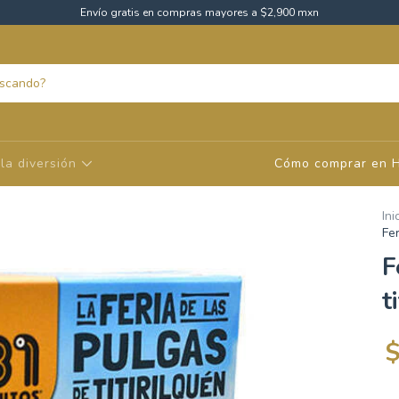
Envío gratis en compras mayores a $2,900 mxn
la diversión
Cómo comprar en 
Ini
Fer
F
t