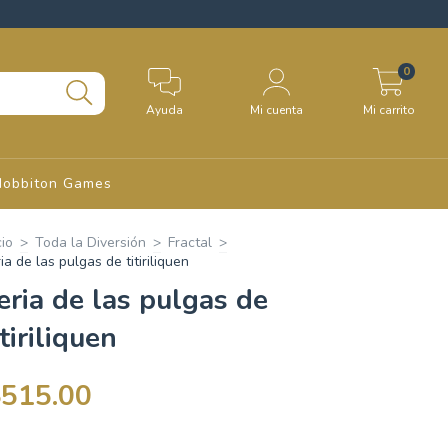
0
Ayuda
Mi cuenta
Mi carrito
Hobbiton Games
cio
>
Toda la Diversión
>
Fractal
>
ia de las pulgas de titiriliquen
eria de las pulgas de
itiriliquen
$515.00