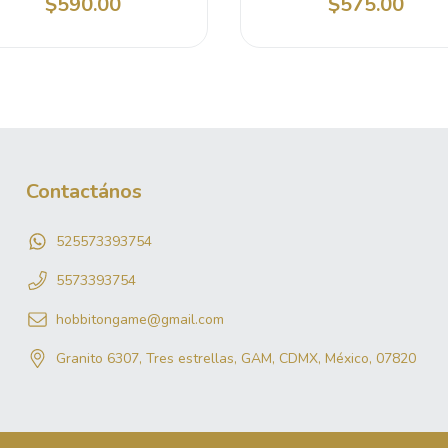
$590.00
$575.00
Contactános
525573393754
5573393754
hobbitongame@gmail.com
Granito 6307, Tres estrellas, GAM, CDMX, México, 07820