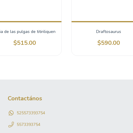
ia de las pulgas de titiriliquen
Draftosaurus
$515.00
$590.00
Contactános
525573393754
5573393754