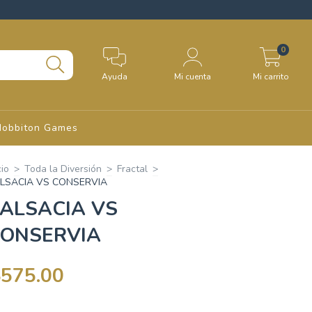
0
Ayuda
Mi cuenta
Mi carrito
Hobbiton Games
cio
>
Toda la Diversión
>
Fractal
>
LSACIA VS CONSERVIA
ALSACIA VS
ONSERVIA
$575.00