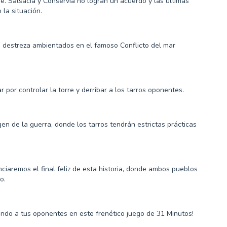
. Salsacia y Conservia no logran un acuerdo y las últimas
la situación.
e destreza ambientados en el famoso Conflicto del mar
r por controlar la torre y derribar a los tarros oponentes.
n de la guerra, donde los tarros tendrán estrictas prácticas
enciaremos el final feliz de esta historia, donde ambos pueblos
o.
bando a tus oponentes en este frenético juego de 31 Minutos!