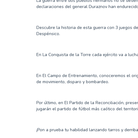
La guerra entre dos pueblos hermanos no se detiene
declaraciones del general Duraznov han endurecido 
Descubre la historia de esta guerra con 3 juegos d
Despénsico.
En La Conquista de la Torre cada ejército va a lucha
En El Campo de Entrenamiento, conoceremos el orige
de movimiento, disparo y bombardeo.
Por último, en El Partido de la Reconciliación, pres
jugarán el partido de fútbol más caótico del territori
¡Pon a prueba tu habilidad lanzando tarros y derri