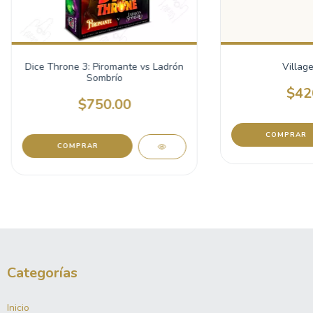
Dice Throne 3: Piromante vs Ladrón
Villag
Sombrío
$42
$750.00
Categorías